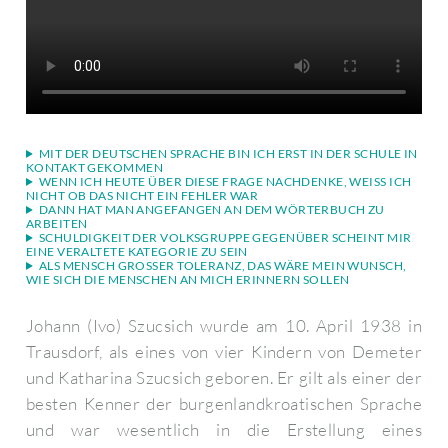
MIT DER DEUTSCHEN SPRACHE BIN ICH ERST IN DER SCHULE IN
KONTAKT GEKOMMEN
WENN ICH HEUTE ÜBER DIESE FRAGE NACHDENKE, WEISS ICH N
ICHT OB DAS NICHT EIN FEHLER WAR
DANN HAT MAN ANGEFANGEN AN DEM WÖRTERBUCH ZU
ARBEITEN
SCHULDIGKEIT DER VOLKSGRUPPE GEGENÜBER SCHEINT MIR
EINE VERALTETE KATEGORIE ZU SEIN
ALS MENSCH GROSSER TOLERANZ, DAS WÄRE MEIN WUNSCH, W
IE SICH DIE MENSCHEN AN MICH ERINNERN SOLLEN
Johann (Ivo) Szucsich wurde am 10. April 1938 in
Trausdorf, als eines von vier Kindern von Demeter
und Katharina Szucsich geboren. Er gilt als einer der
besten Kenner der burgenlandkroatischen Sprache
und war wesentlich in die Erstellung eines