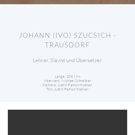
JOHANN (IVO) SZUCSICH -
TRAUSDORF
Lehrer, Slavist und Übersetzer
Länge: 106 Min
Interview: Michael Schreiber
Kamera: Justin Ramon Kodnar
Ton: Justin Ramon Kodnar