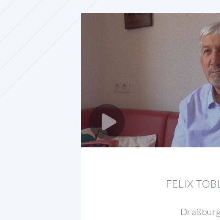
FELIX TOB
Draßbur