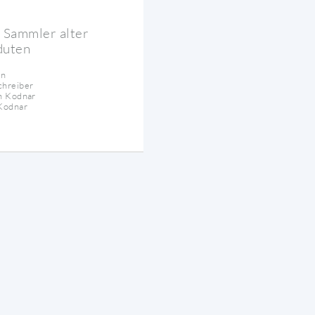
d Sammler alter
duten
in
chreiber
n Kodnar
Kodnar