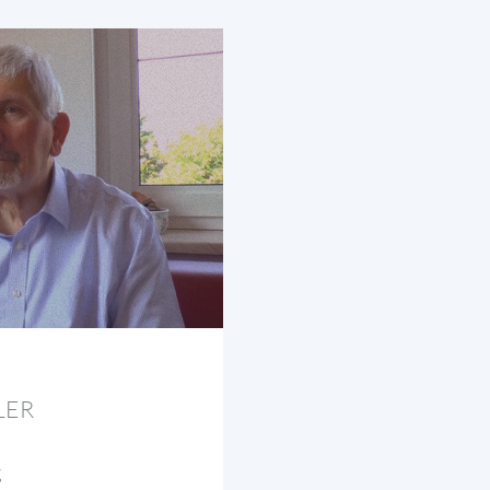
LER
g