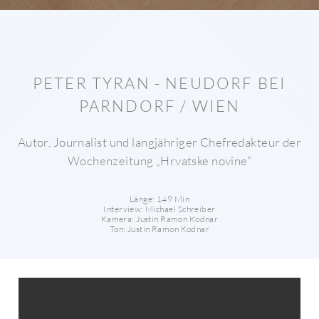
PETER TYRAN - NEUDORF BEI
PARNDORF / WIEN
Autor, Journalist und langjähriger Chefredakteur der
Wochenzeitung „Hrvatske novine“
Länge: 149 Min
Interview: Michael Schreiber
Kamera: Justin Ramon Kodnar
Ton: Justin Ramon Kodnar