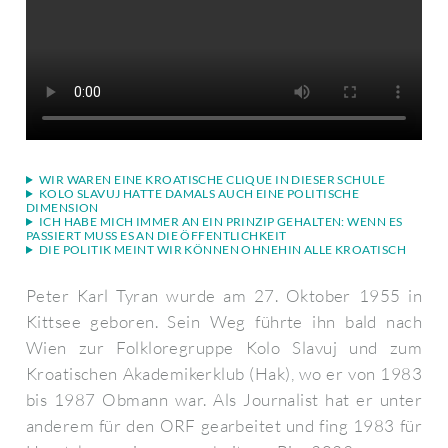
WIR WAREN EINE KROATISCHE CLIQUE IN DIESER SCHULE
KOLO SLAVUJ HATTE DAMALS AUCH EINE POLITISCHE
DIMENSION
ICH HABE MICH IMMER AN EIN PRINZIP GEHALTEN: WENN ES
PASSIERT MUSS ES AN DIE ÖFFENTLICHKEIT
DIE POLITIK MEINT WIR KÖNNEN OHNEHIN ALLE KROATISCH
Peter Karl Tyran wurde am 27. Oktober 1955 in
Kittsee geboren. Sein Weg führte ihn bald nach
Wien zur Folkloregruppe Kolo Slavuj und zum
Kroatischen Akademikerklub (Hak), wo er von 1983
bis 1987 Obmann war. Als Journalist hat er unter
anderem für den ORF gearbeitet und fing 1983 für