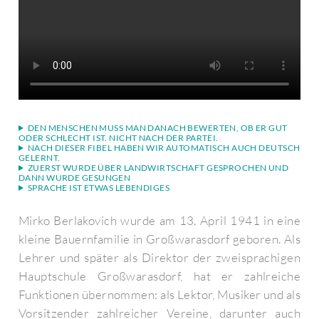
DEN MENSCHEN MUSS MAN DANACH BEWERTEN, OB ER GUT
ODER SCHLECHT IST. NICHT NACH DER PARTEI.
NACH DIESER FIBEL HABEN WIR AUTOMATISCH AUCH DEUTSCH
GELERNT.
ZUERST WURDE ÜBER LANDWIRTSCHAFT GESPROCHEN UND
DANN WURDE GESUNGEN
SPRACHE IST ETWAS LEBENDIGES
Mirko Berlakovich wurde am 13. April 1941 in eine
kleine Bauernfamilie in Großwarasdorf geboren. Als
Lehrer und später als Direktor der zweisprachigen
Hauptschule Großwarasdorf, hat er zahlreiche
Funktionen übernommen: als Lektor, Musiker und als
Vorsitzender zahlreicher Vereine, darunter auch