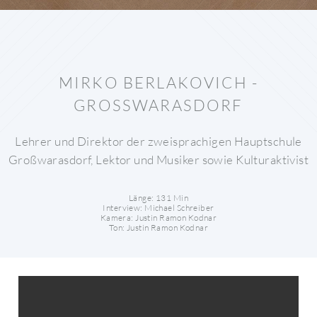
MIRKO BERLAKOVICH -
GROSSWARASDORF
Lehrer und Direktor der zweisprachigen Hauptschule
Großwarasdorf, Lektor und Musiker sowie Kulturaktivist
Länge: 131 Min
Interview: Michael Schreiber
Kamera: Justin Ramon Kodnar
Ton: Justin Ramon Kodnar