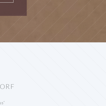
DORF
ss“