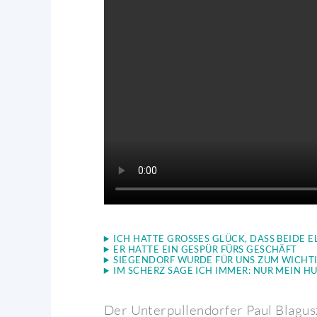
ICH HATTE GROSSES GLÜCK, DASS BEIDE 
ER HATTE EIN GESPÜR FÜRS GESCHÄFT
SIEGENDORF WURDE FÜR UNS ZUM WICHT
IM SCHERZ SAGE ICH IMMER: NUR MEIN H
Der Unterpullendorfer Paul Blagusz