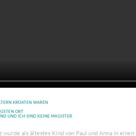
ELTERN KROATEN WAREN
IGSTEN ORT
UND UND ICH SIND KEINE MAGISTER
 wurde als ältestes Kind von Paul und Anna in einen