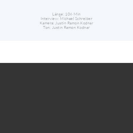
Länge: 106 Min
Interview: Michael Schreiber
Kamera: Justin Ramon Kodnar
Ton: Justin Ramon Kodnar