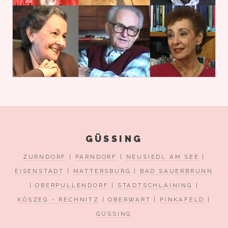
GÜSSING
ZURNDORF
|
PARNDORF
|
NEUSIEDL AM SEE
|
EISENSTADT
|
MATTERSBURG
|
BAD SAUERBRUNN
|
OBERPULLENDORF
|
STADTSCHLAINING
|
KŐSZEG - RECHNITZ
|
OBERWART
|
PINKAFELD
|
GÜSSING